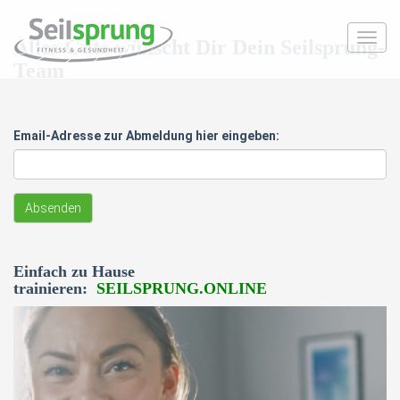
Toggl
Alles Gute wünscht Dir Dein Seilsprung-
navig
Team
Email-Adresse zur Abmeldung hier eingeben:
*
Einfach zu Hause
trainieren:
SEILSPRUNG.ONLINE